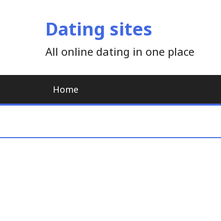
Skip
to
Dating sites
content
All online dating in one place
Home