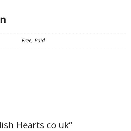
on
Free, Paid
olish Hearts co uk”