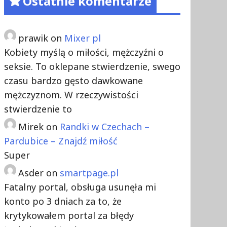
Ostatnie komentarze
prawik
on
Mixer pl
Kobiety myślą o miłości, mężczyźni o
seksie. To oklepane stwierdzenie, swego
czasu bardzo gęsto dawkowane
mężczyznom. W rzeczywistości
stwierdzenie to
Mirek
on
Randki w Czechach –
Pardubice – Znajdź miłość
Super
Asder
on
smartpage.pl
Fatalny portal, obsługa usunęła mi
konto po 3 dniach za to, że
krytykowałem portal za błędy