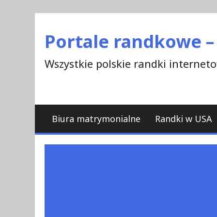
Skip
to
Portale randkowe –
content
Wszystkie polskie randki interne
Biura matrymonialne
Randki w USA