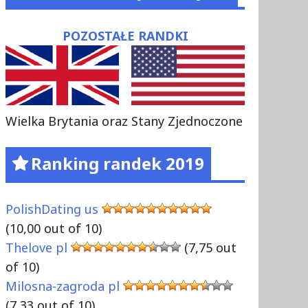
POZOSTAŁE RANDKI
Wielka Brytania oraz Stany Zjednoczone
Ranking randek 2019
PolishDating us
(10,00 out of 10)
Thelove pl
(7,75 out
of 10)
Milosna-zagroda pl
(7,33 out of 10)