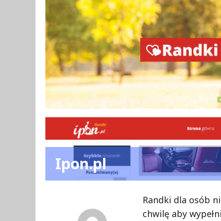
Ipon.pl
Randki dla osób n
chwilę aby wypełni