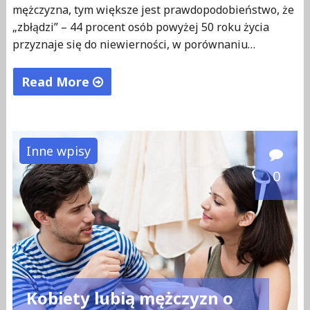
mężczyzna, tym większe jest prawdopodobieństwo, że
„zbłądzi” – 44 procent osób powyżej 50 roku życia
przyznaje się do niewierności, w porównaniu…
Read More
"Czterech
na
dziesięciu
Inne wpisy
mężczyzn
0
zdradziło
kiedyś"
Kobiety lubią mężczyzn o