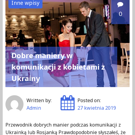
Inne wpisy
ukochanej"
0
Dobre maniery w
komunikacji z kobietami z
Ukrainy
Written by:
Posted on:
Admin
27 kwietnia 2019
Przewodnik dobrych manier podczas komunikacji z
Ukrainką lub Rosjanką Prawdopodobnie słyszałeś, że