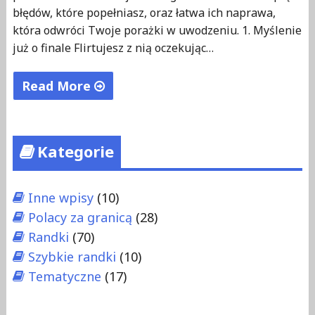
błędów, które popełniasz, oraz łatwa ich naprawa,
która odwróci Twoje porażki w uwodzeniu. 1. Myślenie
już o finale Flirtujesz z nią oczekując…
Read More
"5
błędów
Kategorie
jakie
popełniasz
przy
Inne wpisy
(10)
podrywaniu
Polacy za granicą
(28)
co
Randki
(70)
weekend"
Szybkie randki
(10)
Tematyczne
(17)