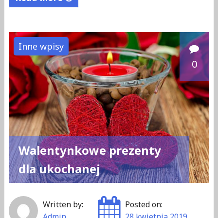
"Mężczyźni
„szukają
miłości”
Inne wpisy
w
0
2020
roku"
Walentynkowe prezenty
dla ukochanej
Written by:
Posted on:
Admin
28 kwietnia 2019