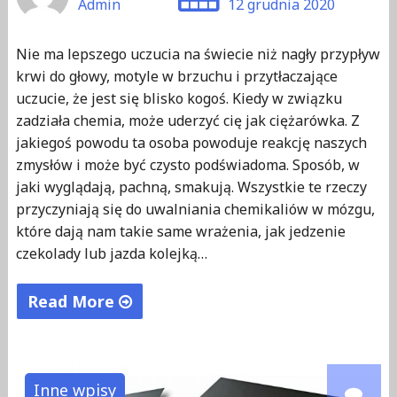
Admin
12 grudnia 2020
Nie ma lepszego uczucia na świecie niż nagły przypływ
krwi do głowy, motyle w brzuchu i przytłaczające
uczucie, że jest się blisko kogoś. Kiedy w związku
zadziała chemia, może uderzyć cię jak ciężarówka. Z
jakiegoś powodu ta osoba powoduje reakcję naszych
zmysłów i może być czysto podświadoma. Sposób, w
jaki wyglądają, pachną, smakują. Wszystkie te rzeczy
przyczyniają się do uwalniania chemikaliów w mózgu,
które dają nam takie same wrażenia, jak jedzenie
czekolady lub jazda kolejką…
Read More
"Kompatybilność
i
chemia
Inne wpisy