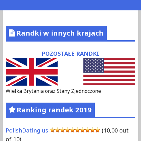
Randki w innych krajach
POZOSTAŁE RANDKI
Wielka Brytania oraz Stany Zjednoczone
Ranking randek 2019
PolishDating us
(10,00 out
of 10)