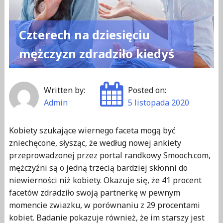
Czterech na dziesięciu
mężczyzn zdradziło kiedyś
Written by:
Posted on:
Admin
5 listopada 2020
Kobiety szukające wiernego faceta mogą być
zniechęcone, słysząc, że według nowej ankiety
przeprowadzonej przez portal randkowy Smooch.com,
mężczyźni są o jedną trzecią bardziej skłonni do
niewierności niż kobiety. Okazuje się, że 41 procent
facetów zdradziło swoją partnerkę w pewnym
momencie zwiazku, w porównaniu z 29 procentami
kobiet. Badanie pokazuje również, że im starszy jest