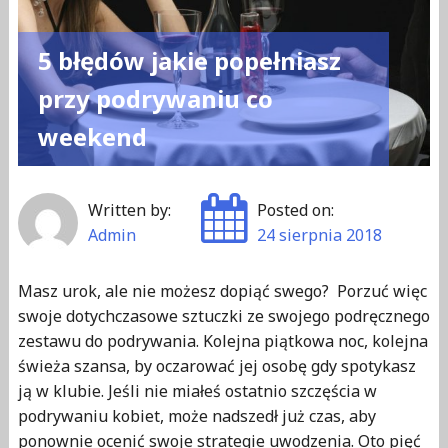
5 błędów jakie popełniasz
przy podrywaniu co
weekend
Written by:
Posted on:
Admin
24 sierpnia 2018
Masz urok, ale nie możesz dopiąć swego? Porzuć więc
swoje dotychczasowe sztuczki ze swojego podręcznego
zestawu do podrywania. Kolejna piątkowa noc, kolejna
świeża szansa, by oczarować jej osobę gdy spotykasz
ją w klubie. Jeśli nie miałeś ostatnio szczęścia w
podrywaniu kobiet, może nadszedł już czas, aby
ponownie ocenić swoje strategie uwodzenia. Oto pięć