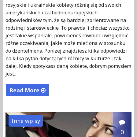
rosyjskie i ukraińskie kobiety różnią się od swoich
amerykańskich i zachodnioeuropejskich
odpowiedników tym, że są bardziej zorientowane na
rodzinę i staroświeckie. To prawda, i chociaż wszystko
jest takie wspaniałe, powinieneś również uwzględnić
różne oczekiwania, jakie może mieć ona w stosunku
do dżentelmena. Poniżej znajdziesz kilka odpowiedzi
na kilka pytań dotyczących różnicy w kulturze i tak
dalej. Kiedy spotykasz daną kobietę, dobrym pomysłem
jest…
Read More
"Dobre
maniery
w
Inne wpisy
komunikacji
0
z