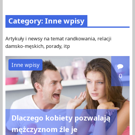
Category: Inne wpisy
Artykuły i newsy na temat randkowania, relacji
damsko-męskich, porady, itp
Inne wpisy
0
Dlaczego kobiety pozwalają
mężczyznom źle je