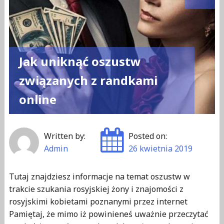
kobietami
z
Ukrainy"
Jak uniknąć oszustw
związanych z randkami
online
Written by:
Posted on:
Admin
26 kwietnia 2019
Tutaj znajdziesz informacje na temat oszustw w
trakcie szukania rosyjskiej żony i znajomości z
rosyjskimi kobietami poznanymi przez internet
Pamiętaj, że mimo iż powinieneś uważnie przeczytać