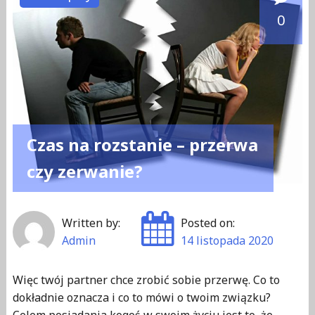
w
0
związku"
Czas na rozstanie – przerwa
czy zerwanie?
Written by:
Posted on:
Admin
14 listopada 2020
Więc twój partner chce zrobić sobie przerwę. Co to
dokładnie oznacza i co to mówi o twoim związku?
Celem posiadania kogoś w swoim życiu jest to, że