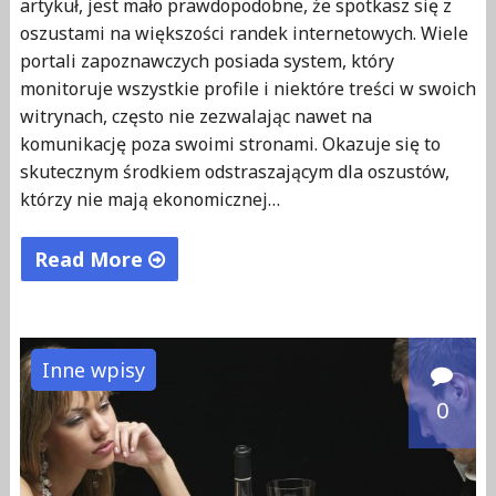
artykuł, jest mało prawdopodobne, że spotkasz się z
oszustami na większości randek internetowych. Wiele
portali zapoznawczych posiada system, który
monitoruje wszystkie profile i niektóre treści w swoich
witrynach, często nie zezwalając nawet na
komunikację poza swoimi stronami. Okazuje się to
skutecznym środkiem odstraszającym dla oszustów,
którzy nie mają ekonomicznej…
Read More
"Jak
uniknąć
oszustw
Inne wpisy
związanych
0
z
randkami
online"