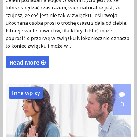
lubisz spędzać czas razem, więc naturalne jest, że
czujesz, że coś jest nie tak w związku, jeśli twoja
ukochana osoba prosi o trochę czasu z dala od ciebie.
Istnieje wiele powodów, dla których ktoś może
poprosić o przerwę w związku Niekoniecznie oznacza
to koniec związku i może w…
Read More
"Czas
na
rozstanie
Inne wpisy
–
0
przerwa
czy
zerwanie?"