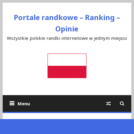
Skip
to
Portale randkowe – Ranking –
content
Opinie
Wszystkie polskie randki internetowe w jednym miejscu
Menu