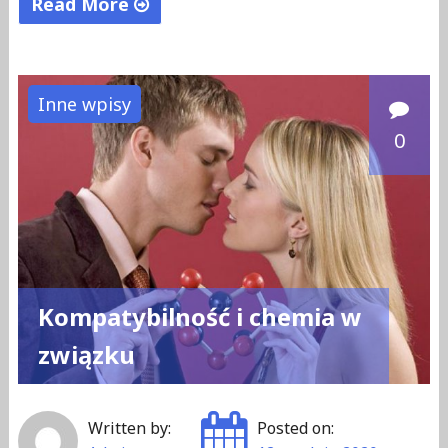
Read More
"Dlaczego
kobiety
pozwalają
Inne wpisy
mężczyznom
0
źle
je
traktować"
Kompatybilność i chemia w
związku
Written by:
Posted on: