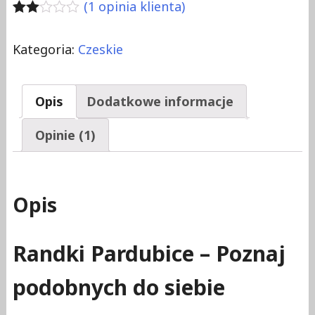
(
1
opinia klienta)
Oceniony
1
2.00
Kategoria:
Czeskie
na 5
na
podstawie
oceny
Opis
Dodatkowe informacje
klienta
Opinie (1)
Opis
Randki Pardubice – Poznaj
podobnych do siebie