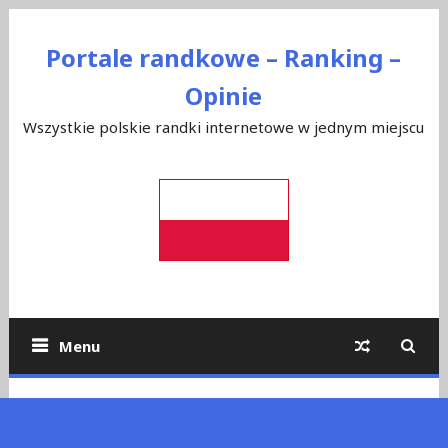
Skip
to
Portale randkowe – Ranking –
content
Opinie
Wszystkie polskie randki internetowe w jednym miejscu
Menu