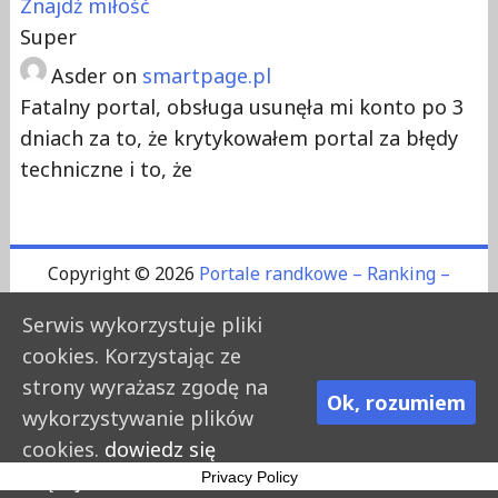
Znajdź miłość
Super
Asder
on
smartpage.pl
Fatalny portal, obsługa usunęła mi konto po 3
dniach za to, że krytykowałem portal za błędy
techniczne i to, że
Copyright © 2026
Portale randkowe – Ranking –
Opinie
. All rights reserved.
Serwis wykorzystuje pliki
Theme: The NewsMag by
Bishal Napit
. Powered by
cookies. Korzystając ze
WordPress
.
strony wyrażasz zgodę na
Ok, rozumiem
Polityka prywatności
Cookie Policy
wykorzystywanie plików
cookies.
dowiedz się
więcej.
Privacy Policy