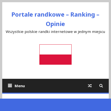
Skip
to
Portale randkowe – Ranking –
content
Opinie
Wszystkie polskie randki internetowe w jednym miejscu
Menu