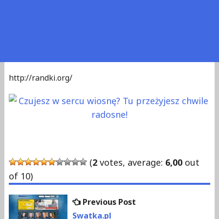
http://randki.org/
(
2
votes, average:
6,00
out
of 10)
Previous
Previous Post
Nawigacja
post:
Swatka.pl