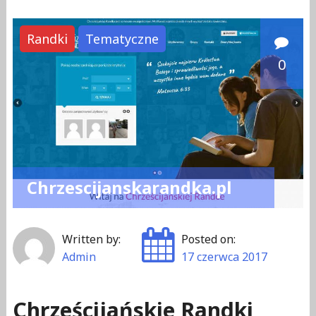
Randki
Tematyczne
0
Chrzescijanskarandka.pl
Written by:
Posted on:
Admin
17 czerwca 2017
Chrześcijańskie Randki