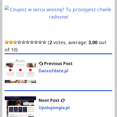
(
2
votes, average:
3,00
out
of 10)
Previous
Previous Post
Nawigacja
post:
Dateofdate.pl
wpisu
Next
Next Post
post:
Upolujsingla.pl