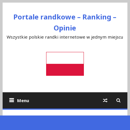
Skip
to
Portale randkowe – Ranking –
content
Opinie
Wszystkie polskie randki internetowe w jednym miejscu
Menu